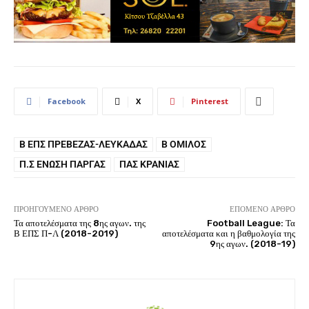
Facebook
X
Pinterest
Β ΕΠΣ ΠΡΈΒΕΖΑΣ-ΛΕΥΚΆΔΑΣ
Β ΟΜΙΛΟΣ
Π.Σ ΈΝΩΣΗ ΠΆΡΓΑΣ
ΠΑΣ ΚΡΑΝΙΆΣ
ΠΡΟΗΓΟΎΜΕΝΟ ΆΡΘΡΟ
ΕΠΌΜΕΝΟ ΆΡΘΡΟ
Τα αποτελέσματα της 8ης αγων. της
Football League: Τα
Β ΕΠΣ Π-Λ (2018-2019)
αποτελέσματα και η βαθμολογία της
9ης αγων. (2018-19)