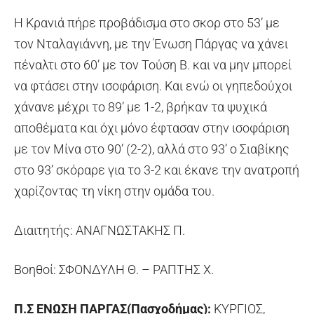
H Kρανιά πήρε προβάδισμα στο σκορ στο 53’ με
τον Νταλαγιάννη, με την Ένωση Πάργας να χάνει
πέναλτι στο 60’ με τον Τούση Β. και να μην μπορεί
να φτάσει στην ισοφάριση. Και ενώ οι γηπεδούχοι
χάνανε μέχρι το 89’ με 1-2, βρήκαν τα ψυχικά
αποθέματα και όχι μόνο έφτασαν στην ισοφάριση
με τον Μίνα στο 90’ (2-2), αλλά στο 93’ ο Σιαβίκης
στο 93’ σκόραρε για το 3-2 και έκανε την ανατροπή
χαρίζοντας τη νίκη στην ομάδα του.
Διαιτητής: ΑΝΑΓΝΩΣΤΑΚΗΣ Π.
Βοηθοί: ΣΦΟΝΔΥΛΗ Θ. – ΡΑΠΤΗΣ Χ.
Π.Σ ΕΝΩΣΗ ΠΑΡΓΑΣ(Πασχοδήμας):
ΚΥΡΓΙΟΣ,