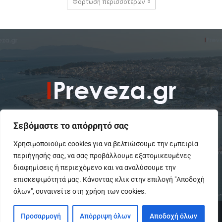
Φόρτωση περισσοτέρων
Σεβόμαστε το απόρρητό σας
Χρησιμοποιούμε cookies για να βελτιώσουμε την εμπειρία
περιήγησής σας, να σας προβάλλουμε εξατομικευμένες
To IPreveza.gr είναι μια σύγχρονη ενημερωτική ιστοσελίδα για την
Πρέβεζα, Πάργα, Φιλιππιάδα και την Ήπειρο σε θέματα Κοινωνικά,
διαφημίσεις ή περιεχόμενο και να αναλύσουμε την
Πολιτικά, Αθλητικά και Πολιτιστικά.
επισκεψιμότητά μας. Κάνοντας κλικ στην επιλογή "Αποδοχή
όλων", συναινείτε στη χρήση των cookies.
© Copyright - IPreveza.gr
Προσαρμογή
Απόρριψη όλων
Αποδοχή όλων
Home
Κοινωνία
Ήπειρος
Πολιτική
GoSports.gr