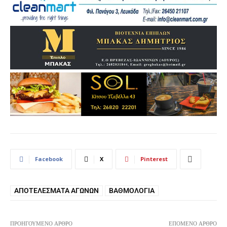
Facebook
X
Pinterest
ΑΠΟΤΕΛΈΣΜΑΤΑ ΑΓΏΝΩΝ
ΒΑΘΜΟΛΟΓΊΑ
ΠΡΟΗΓΟΎΜΕΝΟ ΆΡΘΡΟ
ΕΠΌΜΕΝΟ ΆΡΘΡΟ