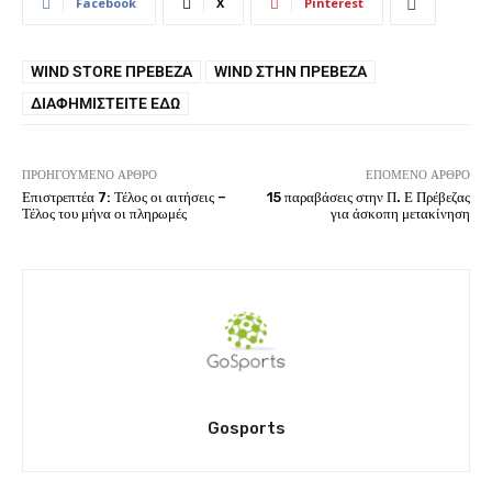
Facebook
X
Pinterest
WIND STORE ΠΡΈΒΕΖΑ
WIND ΣΤΗΝ ΠΡΈΒΕΖΑ
ΔΙΑΦΗΜΙΣΤΕΊΤΕ ΕΔΏ
ΠΡΟΗΓΟΎΜΕΝΟ ΆΡΘΡΟ
ΕΠΌΜΕΝΟ ΆΡΘΡΟ
Επιστρεπτέα 7: Τέλος οι αιτήσεις –
15 παραβάσεις στην Π. Ε Πρέβεζας
Τέλος του μήνα οι πληρωμές
για άσκοπη μετακίνηση
Gosports