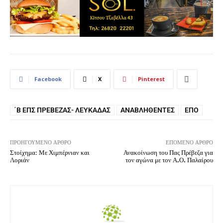
Facebook
X
Pinterest
΄Β ΕΠΣ ΠΡΈΒΕΖΑΣ- ΛΕΥΚΆΔΑΣ
ΑΝΑΒΛΗΘΈΝΤΕΣ
ΕΠΟ
ΠΡΟΗΓΟΎΜΕΝΟ ΆΡΘΡΟ
ΕΠΌΜΕΝΟ ΆΡΘΡΟ
Στοίχημα: Με Χιμπέρνιαν και
Ανακοίνωση του Πας Πρέβεζα για
Λοριάν
τον αγώνα με τον Α.Ο. Παλαίρου