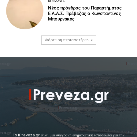
ΚΟΙΝΩΝΙΑ
Νέος πρόεδρος του Παραρτήματος
Ε.Α.Α.Σ. Πρέβεζας ο Κωνσταντίνος
Μπουρνάκας
Φόρτωση περισσοτέρων
To IPreveza.gr είναι μια σύγχρονη ενημερωτική ιστοσελίδα για την