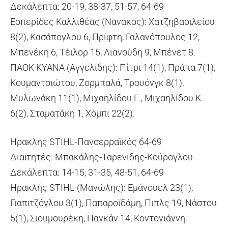
Δεκάλεπτα: 20-19, 38-37, 51-57, 64-69
Εσπερίδες Καλλιθέας (Νανάκος): Χατζηβασιλείου
8(2), Κασάπογλου 6, Πρίφτη, Γαλανόπουλος 12,
Μπενέκη 6, Τέιλορ 15, Λιανούδη 9, Μπένετ 8.
ΠΑΟΚ ΚΥΑΝΑ (Αγγελίδης): Πίτρι 14(1), Πράπα 7(1),
Κουμαντσιώτου, Ζορμπαλά, Τρουόνγκ 8(1),
Μυλωνάκη 11(1), Μιχαηλίδου Ε., Μιχαηλίδου Κ.
6(2), Σταματάκη 1, Χόμπι 22(2).
Ηρακλής STIHL-Πανσερραϊκός 64-69
Διαιτητές: Μπακάλης-Ταρενίδης-Κούρογλου
Δεκάλεπτα: 14-15, 31-35, 48-51, 64-69
Ηρακλής STIHL (Μανώλης): Εμάνουελ 23(1),
Γιαπιτζόγλου 3(1), Παπαροϊδάμη, Πιπλς 19, Νάστου
5(1), Σιουμουρέκη, Παγκάν 14, Κοντογιάννη.