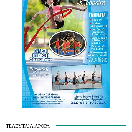
ΤΕΛΕΥΤΑΊΑ ΆΡΘΡΑ