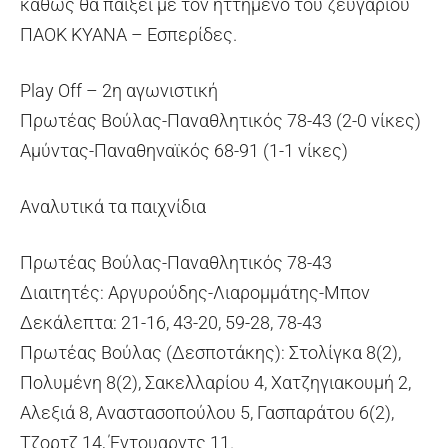
καθώς θα παίξει με τον ηττημένο του ζευγαριού
ΠΑΟΚ ΚΥΑΝΑ – Εσπερίδες.
Play Off – 2η αγωνιστική
Πρωτέας Βούλας-Παναθλητικός 78-43 (2-0 νίκες)
Αμύντας-Παναθηναϊκός 68-91 (1-1 νίκες)
Αναλυτικά τα παιχνίδια
Πρωτέας Βούλας-Παναθλητικός 78-43
Διαιτητές: Αργυρούδης-Λιαρομμάτης-Μπον
Δεκάλεπτα: 21-16, 43-20, 59-28, 78-43
Πρωτέας Βούλας (Δεσποτάκης): Στολίγκα 8(2),
Πολυμένη 8(2), Σακελλαρίου 4, Χατζηγιακουμή 2,
Αλεξιά 8, Αναστασοπούλου 5, Γασπαράτου 6(2),
Τζορτζ 14, Έντουαρντς 11.