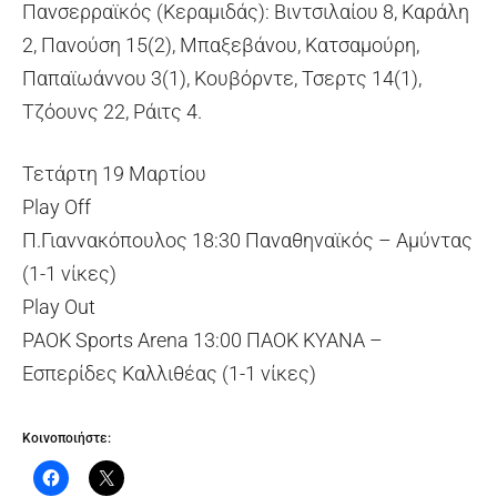
Πανσερραϊκός (Κεραμιδάς): Βιντσιλαίου 8, Καράλη
2, Πανούση 15(2), Μπαξεβάνου, Κατσαμούρη,
Παπαϊωάννου 3(1), Κουβόρντε, Τσερτς 14(1),
Τζόουνς 22, Ράιτς 4.
Τετάρτη 19 Μαρτίου
Play Off
Π.Γιαννακόπουλος 18:30 Παναθηναϊκός – Αμύντας
(1-1 νίκες)
Play Out
PAOK Sports Arena 13:00 ΠΑΟΚ ΚΥΑΝΑ –
Εσπερίδες Καλλιθέας (1-1 νίκες)
Κοινοποιήστε: