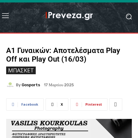
Α1 Γυναικών: Αποτελέσματα Play
Off και Play Out (16/03)
ΜΠΆΣΚΕΤ
By
Gosports
17 Μαρτίου 2025
Facebook
X
Pinterest