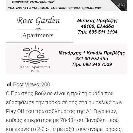
Post Views:
200
Ο Πρωτέας Βούλας είναι η πρώτη ομάδα που
εξασφάλισε την πρόκρισή της στα ημιτελικά των
Play Off του πρωταθλήματος της Α1 Γυναικών,
καθώς επικράτησε με 78-43 του Παναθλητικού
και έκανε το 2-0 στις μεταξύ τους αναμετρήσεις.