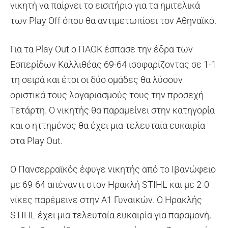
νικητή να παίρνει το εισιτήριο για τα ημιτελικά
των Play Off όπου θα αντιμετωπίσει τον Αθηναϊκό.
Για τα Play Out ο ΠΑΟΚ έσπασε την έδρα των
Εσπερίδων Καλλιθέας 69-64 ισοφαρίζοντας σε 1-1
τη σειρά και έτσι οι δύο ομάδες θα λύσουν
οριστικά τους λογαριασμούς τους την προσεχή
Τετάρτη. Ο νικητής θα παραμείνει στην κατηγορία
και ο ηττημένος θα έχει μια τελευταία ευκαιρία
στα Play Out.
Ο Πανσερραϊκός έφυγε νικητής από το Ιβανώφειο
με 69-64 απέναντι στον Ηρακλή STIHL και με 2-0
νίκες παρέμεινε στην Α1 Γυναικών. Ο Ηρακλής
STIHL έχει μια τελευταία ευκαιρία για παραμονή,