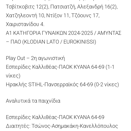
Τσβίτκοβιτς 12(2), Πατσιατζή, Αλεξανδρή 16(2),
Χατζηλεοντή 10, Ντίξον 11, Τζόουνς 17,
Χαιριστανίδου 4.
Α1 ΚΑΤΗΓΟΡΙΑ ΓΥΝΑΙΚΩΝ 2024-2025 / ΑΜΥΝΤΑΣ
– ΠΑΟ (KLODIAN LATO / EUROKINISSI)
Play Out – 2η αγωνιστική
Εσπερίδες Καλλιθέας-ΠΑΟΚ ΚΥΑΝΑ 64-69 (1-1
νίκες)
Ηρακλής STIHL-Πανσερραϊκός 64-69 (0-2 νίκες)
Αναλυτικά τα παιχνίδια
Εσπερίδες Καλλιθέας-ΠΑΟΚ ΚΥΑΝΑ 64-69
Διαιτητές: Τσώνος-Ασημακάκη-Κανελλόπουλος