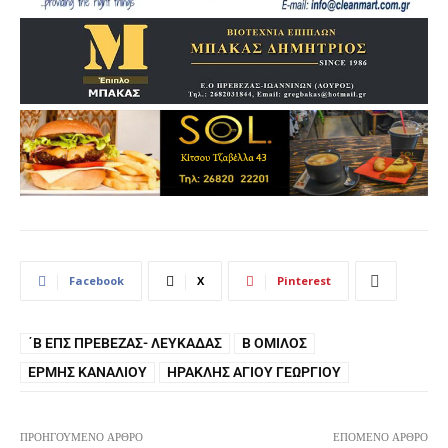
Facebook
X
Pinterest
΄Β ΕΠΣ ΠΡΈΒΕΖΑΣ- ΛΕΥΚΆΔΑΣ
Β ΟΜΙΛΟΣ
ΕΡΜΉΣ ΚΑΝΑΛΊΟΥ
ΗΡΑΚΛΉΣ ΑΓΊΟΥ ΓΕΩΡΓΊΟΥ
ΠΡΟΗΓΟΎΜΕΝΟ ΆΡΘΡΟ
ΕΠΌΜΕΝΟ ΆΡΘΡΟ