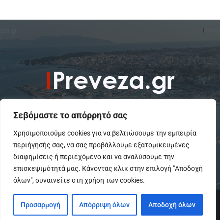
Σεβόμαστε το απόρρητό σας
Χρησιμοποιούμε cookies για να βελτιώσουμε την εμπειρία
περιήγησής σας, να σας προβάλλουμε εξατομικευμένες
To IPreveza.gr είναι μια σύγχρονη ενημερωτική ιστοσελίδα για την
Πρέβεζα, Πάργα, Φιλιππιάδα και την Ήπειρο σε θέματα Κοινωνικά,
διαφημίσεις ή περιεχόμενο και να αναλύσουμε την
Πολιτικά, Αθλητικά και Πολιτιστικά.
επισκεψιμότητά μας. Κάνοντας κλικ στην επιλογή "Αποδοχή
όλων", συναινείτε στη χρήση των cookies.
© Copyright - IPreveza.gr
Προσαρμογή
Απόρριψη όλων
Αποδοχή όλων
Home
Κοινωνία
Ήπειρος
Πολιτική
GoSports.gr
Πολιτισμός
Διαφημίσεις-Αγγελίες
Επικοινωνια