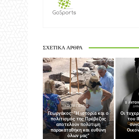
ΣΧΕΤΙΚΆ ΆΡΘΡΑ
ΠΟΛΙΤΙΣΜΌΣ
Γεωργάκος: ”Η ιστορία και ο
Οι τυχε
πολιτισμός της Πρέβεζας
του I
αποτελούν πολύτιμη
συν
παρακαταθήκη και ευθύνη
Οικο
όλων μας”