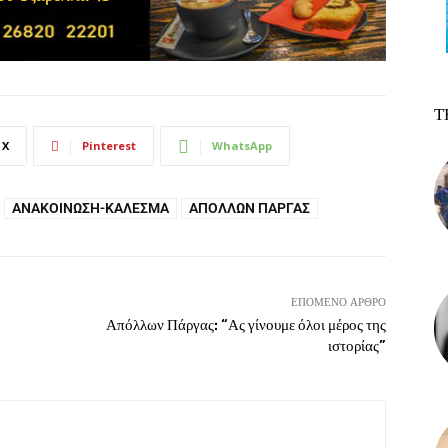
Τ
X
Pinterest
WhatsApp
ΑΝΑΚΟΊΝΩΣΗ-ΚΆΛΕΣΜΑ
ΑΠΌΛΛΩΝ ΠΆΡΓΑΣ
ΕΠΌΜΕΝΟ ΆΡΘΡΟ
Απόλλων Πάργας: “Ας γίνουμε όλοι μέρος της
ιστορίας”