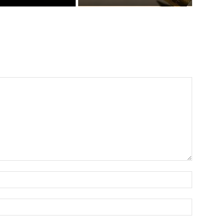
Όνομα:*
Email:*