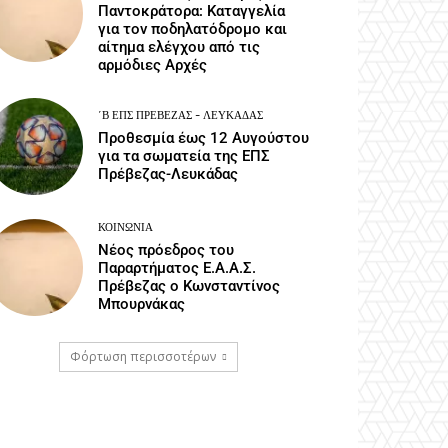
Παντοκράτορα: Καταγγελία
για τον ποδηλατόδρομο και
αίτημα ελέγχου από τις
αρμόδιες Αρχές
΄Β ΕΠΣ ΠΡΈΒΕΖΑΣ - ΛΕΥΚΆΔΑΣ
Προθεσμία έως 12 Αυγούστου
για τα σωματεία της ΕΠΣ
Πρέβεζας-Λευκάδας
ΚΟΙΝΩΝΙΑ
Νέος πρόεδρος του
Παραρτήματος Ε.Α.Α.Σ.
Πρέβεζας ο Κωνσταντίνος
Μπουρνάκας
Φόρτωση περισσοτέρων