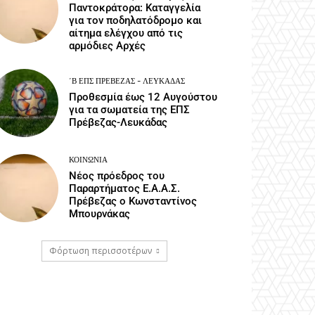
Παντοκράτορα: Καταγγελία
για τον ποδηλατόδρομο και
αίτημα ελέγχου από τις
αρμόδιες Αρχές
΄Β ΕΠΣ ΠΡΈΒΕΖΑΣ - ΛΕΥΚΆΔΑΣ
Προθεσμία έως 12 Αυγούστου
για τα σωματεία της ΕΠΣ
Πρέβεζας-Λευκάδας
ΚΟΙΝΩΝΙΑ
Νέος πρόεδρος του
Παραρτήματος Ε.Α.Α.Σ.
Πρέβεζας ο Κωνσταντίνος
Μπουρνάκας
Φόρτωση περισσοτέρων