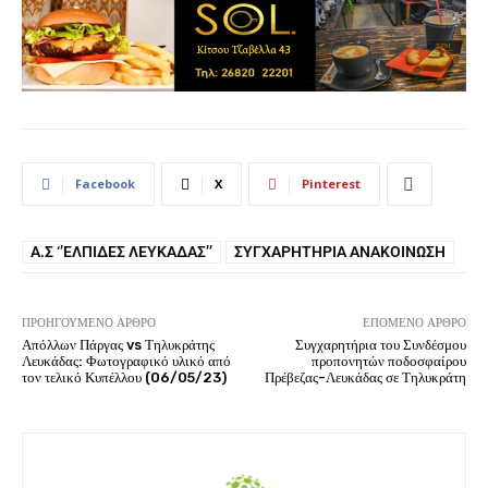
Facebook
X
Pinterest
Α.Σ ‘’ΕΛΠΊΔΕΣ ΛΕΥΚΆΔΑΣ’’
ΣΥΓΧΑΡΗΤΉΡΙΑ ΑΝΑΚΟΊΝΩΣΗ
ΠΡΟΗΓΟΎΜΕΝΟ ΆΡΘΡΟ
ΕΠΌΜΕΝΟ ΆΡΘΡΟ
Απόλλων Πάργας vs Τηλυκράτης
Συγχαρητήρια του Συνδέσμου
Λευκάδας: Φωτογραφικό υλικό από
προπονητών ποδοσφαίρου
τον τελικό Κυπέλλου (06/05/23)
Πρέβεζας-Λευκάδας σε Τηλυκράτη