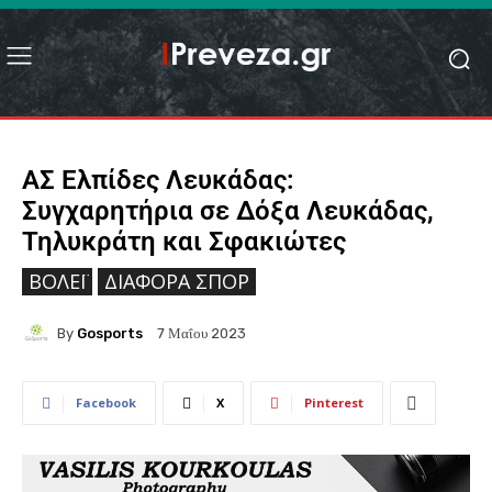
ΑΣ Ελπίδες Λευκάδας:
Συγχαρητήρια σε Δόξα Λευκάδας,
Τηλυκράτη και Σφακιώτες
ΒΌΛΕΪ
ΔΙΆΦΟΡΑ ΣΠΟΡ
By
Gosports
7 Μαΐου 2023
Facebook
X
Pinterest