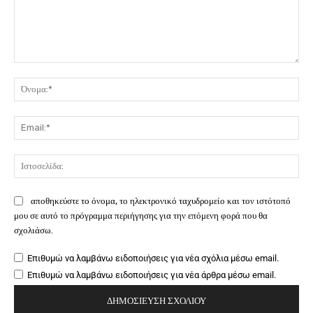
Σχόλιο:
Όν
Ema
Ιστ
αποθηκεύστε το όνομα, το ηλεκτρονικό ταχυδρομείο και τον ιστότοπό
μου σε αυτό το πρόγραμμα περιήγησης για την επόμενη φορά που θα
σχολιάσω.
Επιθυμώ να λαμβάνω ειδοποιήσεις για νέα σχόλια μέσω email.
Επιθυμώ να λαμβάνω ειδοποιήσεις για νέα άρθρα μέσω email.