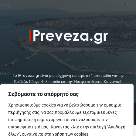
To IPreveza.gr είναι μια σύγχρονη ενημερωτική ιστοσελίδα για την
Πρέβεζα, Πάργα, Φιλιππιάδα και την Ήπειρο σε θέματα Κοινωνικά,
Πολιτικά, Αθλητικά και Πολιτιστικά.
Σεβόμαστε το απόρρητό σας
Χρησιμοποιούμε cookies για να βελτιώσουμε την εμπειρία
© Copyright - IPreveza.gr
περιήγησής σας, να σας προβάλλουμε εξατομικευμένες
Home
Κοινωνία
Ήπειρος
Πολιτική
GoSports.gr
διαφημίσεις ή περιεχόμενο και να αναλύσουμε την
Πολιτισμός
Διαφημίσεις-Αγγελίες
Επικοινωνια
επισκεψιμότητά μας. Κάνοντας κλικ στην επιλογή "Αποδοχή
όλων", συναινείτε στη χρήση των cookies.