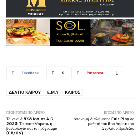
Facebook
X
Pinterest
ΔΕΛΤΊΟ ΚΑΙΡΟΎ
Ε.Μ.Υ
ΚΑΙΡΌΣ
ΠΡΟΗΓΟΎΜΕΝΟ ΆΡΘΡΟ
ΕΠΌΜΕΝΟ ΆΡΘΡΟ
Τουρνουά 8Χ8 Ionios A.C.
Απονομή Διπλώματος Fair Play σε
2023: Τα αποτελέσματα, η
μαθητή του 8ου Δημοτικού
βαθμολογία και το πρόγραμμα
Σχολείου Πρέβεζας
(08/06)