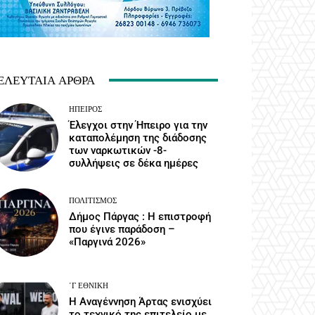
ΕΛΕΥΤΑΊΑ ΆΡΘΡΑ
ΉΠΕΙΡΟΣ
Έλεγχοι στην Ήπειρο για την
καταπολέμηση της διάδοσης
των ναρκωτικών -8-
συλλήψεις σε δέκα ημέρες
ΠΟΛΙΤΙΣΜΌΣ
Δήμος Πάργας : Η επιστροφή
που έγινε παράδοση –
«Παργινά 2026»
΄Γ ΕΘΝΙΚΉ
Η Αναγέννηση Άρτας ενισχύει
το τεχνικό της επιτελείο με