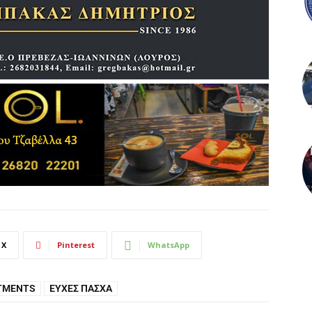
X
Pinterest
WhatsApp
TMENTS
ΕΥΧΈΣ ΠΆΣΧΑ