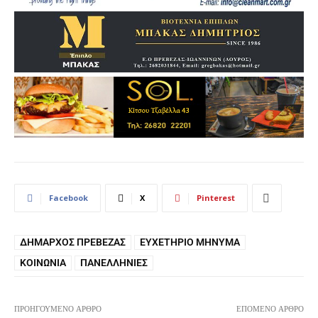
Facebook
X
Pinterest
ΔΉΜΑΡΧΟΣ ΠΡΈΒΕΖΑΣ
ΕΥΧΕΤΉΡΙΟ ΜΉΝΥΜΑ
ΚΟΙΝΩΝΊΑ
ΠΑΝΕΛΛΉΝΙΕΣ
ΠΡΟΗΓΟΎΜΕΝΟ ΆΡΘΡΟ
ΕΠΌΜΕΝΟ ΆΡΘΡΟ