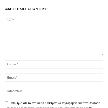
ΑΦΗΣΤΕ ΜΙΑ ΑΠΑΝΤΗΣΗ
Σχόλιο:
Όν
Ema
Ιστ
αποθηκεύστε το όνομα, το ηλεκτρονικό ταχυδρομείο και τον ιστότοπό
μου σε αυτό το πρόγραμμα περιήγησης για την επόμενη φορά που θα