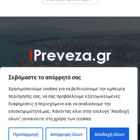
Σεβόμαστε το απόρρητό σας
Χρησιμοποιούμε cookies για να βελτιώσουμε την εμπειρία
περιήγησής σας, να σας προβάλλουμε εξατομικευμένες
To IPreveza.gr είναι μια σύγχρονη ενημερωτική ιστοσελίδα για την
Πρέβεζα, Πάργα, Φιλιππιάδα και την Ήπειρο σε θέματα Κοινωνικά,
διαφημίσεις ή περιεχόμενο και να αναλύσουμε την
Πολιτικά, Αθλητικά και Πολιτιστικά.
επισκεψιμότητά μας. Κάνοντας κλικ στην επιλογή "Αποδοχή
όλων", συναινείτε στη χρήση των cookies.
© Copyright - IPreveza.gr
Προσαρμογή
Απόρριψη όλων
Αποδοχή όλων
Home
Κοινωνία
Ήπειρος
Πολιτική
GoSports.gr