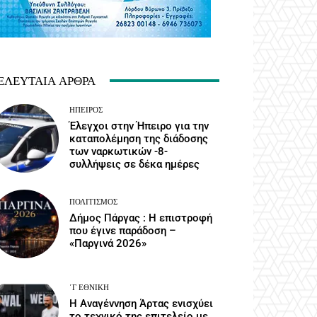
ΕΛΕΥΤΑΊΑ ΆΡΘΡΑ
ΉΠΕΙΡΟΣ
Έλεγχοι στην Ήπειρο για την
καταπολέμηση της διάδοσης
των ναρκωτικών -8-
συλλήψεις σε δέκα ημέρες
ΠΟΛΙΤΙΣΜΌΣ
Δήμος Πάργας : Η επιστροφή
που έγινε παράδοση –
«Παργινά 2026»
΄Γ ΕΘΝΙΚΉ
Η Αναγέννηση Άρτας ενισχύει
το τεχνικό της επιτελείο με