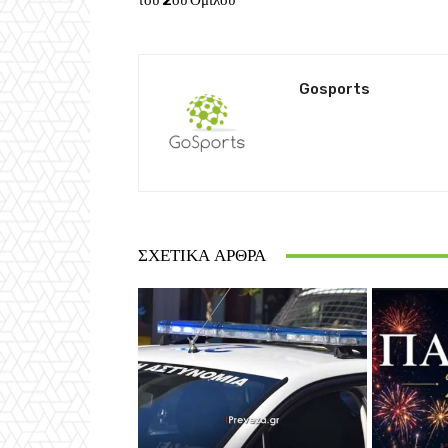
του 2ου Ομίλου
Gosports
ΣΧΕΤΙΚΆ ΆΡΘΡΑ