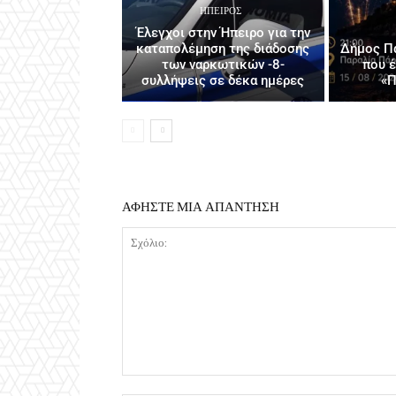
ΉΠΕΙΡΟΣ
Έλεγχοι στην Ήπειρο για την
καταπολέμηση της διάδοσης
Δήμος Πά
των ναρκωτικών -8-
που 
συλλήψεις σε δέκα ημέρες
«Π
ΑΦΗΣΤΕ ΜΙΑ ΑΠΑΝΤΗΣΗ
Σχόλιο: