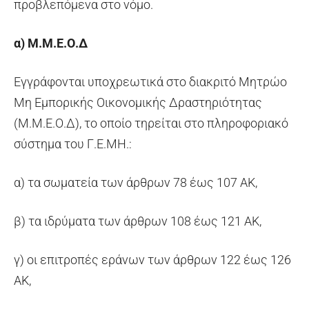
προβλεπόμενα στο νόμο.
α) Μ.Μ.Ε.Ο.Δ
Εγγράφονται υποχρεωτικά στο διακριτό Μητρώο
Μη Εμπορικής Οικονομικής Δραστηριότητας
(Μ.Μ.Ε.Ο.Δ), το οποίο τηρείται στο πληροφοριακό
σύστημα του Γ.Ε.ΜΗ.:
α) τα σωματεία των άρθρων 78 έως 107 ΑΚ,
β) τα ιδρύματα των άρθρων 108 έως 121 ΑΚ,
γ) οι επιτροπές εράνων των άρθρων 122 έως 126
ΑΚ,