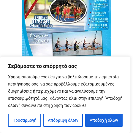
Σεβόμαστε το απόρρητό σας
Χρησιμοποιούμε cookies για να βελτιώσουμε την εμπειρία
περιήγησής σας, να σας προβάλλουμε εξατομικευμένες
διαφημίσεις ή περιεχόμενο και να αναλύσουμε την
ΤΕΛΕΥΤΑΊΑ ΆΡΘΡΑ
επισκεψιμότητά μας. Κάνοντας κλικ στην επιλογή "Αποδοχή
όλων", συναινείτε στη χρήση των cookies.
ΠΟΛΙΤΙΣΜΌΣ
Γεωργάκος: ”Η ιστορία και ο
Προσαρμογή
Απόρριψη όλων
Αποδοχή όλων
πολιτισμός της Πρέβεζας αποτελούν
πολύτιμη παρακαταθήκη και ευθύνη
όλων μας”