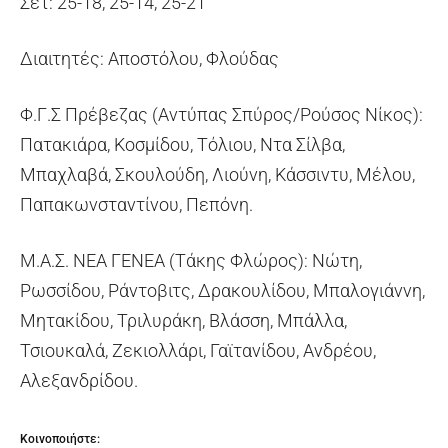
Σετ: 25-18, 25-14, 25-21
Διαιτητές: Αποστόλου, Φλούδας
Φ.Γ.Σ Πρέβεζας (Αντύπας Σπύρος/Ρούσος Νίκος):
Πατακιάρα, Κοσμίδου, Τόλιου, Ντα Σίλβα,
Μπαχλαβά, Σκουλούδη, Λιούνη, Κάσσιντυ, Μέλου,
Παπακωνσταντίνου, Πεπόνη.
Μ.Α.Σ. ΝΕΑ ΓΕΝΕΑ (Τάκης Φλώρος): Νώτη,
Ρωσσίδου, Ράντοβιτς, Δρακουλίδου, Μπαλογιάννη,
Μητακίδου, Τριλυράκη, Βλάσση, Μπάλλα,
Τσιουκαλά, Ζεκιολλάρι, Γαϊτανίδου, Ανδρέου,
Αλεξανδρίδου.
Κοινοποιήστε: