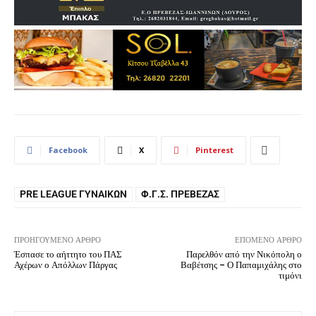
Facebook
X
Pinterest
PRE LEAGUE ΓΥΝΑΙΚΏΝ
Φ.Γ.Σ. ΠΡΈΒΕΖΑΣ
ΠΡΟΗΓΟΎΜΕΝΟ ΆΡΘΡΟ
ΕΠΌΜΕΝΟ ΆΡΘΡΟ
Έσπασε το αήττητο του ΠΑΣ
Παρελθόν από την Νικόπολη ο
Αχέρων ο Απόλλων Πάργας
Βαβέτσης – Ο Παπαμιχάλης στο
τιμόνι