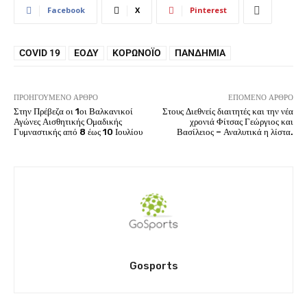
Facebook
X
Pinterest
COVID 19
ΕΟΔΥ
ΚΟΡΩΝΟΪΌ
ΠΑΝΔΗΜΊΑ
ΠΡΟΗΓΟΎΜΕΝΟ ΆΡΘΡΟ
ΕΠΌΜΕΝΟ ΆΡΘΡΟ
Στην Πρέβεζα οι 1οι Βαλκανικοί
Στους Διεθνείς διαιτητές και την νέα
Αγώνες Αισθητικής Ομαδικής
χρονιά Φίτσας Γεώργιος και
Γυμναστικής από 8 έως 10 Ιουλίου
Βασίλειος – Αναλυτικά η λίστα.
Gosports