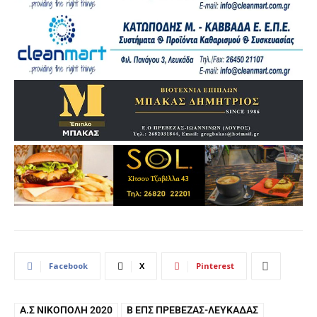
Facebook
X
Pinterest
Α.Σ ΝΙΚΌΠΟΛΗ 2020
Β ΕΠΣ ΠΡΈΒΕΖΑΣ-ΛΕΥΚΆΔΑΣ