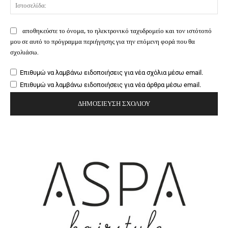
Ιστ
αποθηκεύστε το όνομα, το ηλεκτρονικό ταχυδρομείο και τον ιστότοπό
μου σε αυτό το πρόγραμμα περιήγησης για την επόμενη φορά που θα
σχολιάσω.
Επιθυμώ να λαμβάνω ειδοποιήσεις για νέα σχόλια μέσω email.
Επιθυμώ να λαμβάνω ειδοποιήσεις για νέα άρθρα μέσω email.