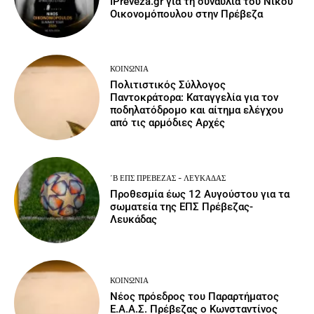
IPreveza.gr για τη συναυλία του Νίκου
Οικονομόπουλου στην Πρέβεζα
ΚΟΙΝΩΝΙΑ
Πολιτιστικός Σύλλογος
Παντοκράτορα: Καταγγελία για τον
ποδηλατόδρομο και αίτημα ελέγχου
από τις αρμόδιες Αρχές
΄Β ΕΠΣ ΠΡΈΒΕΖΑΣ - ΛΕΥΚΆΔΑΣ
Προθεσμία έως 12 Αυγούστου για τα
σωματεία της ΕΠΣ Πρέβεζας-
Λευκάδας
ΚΟΙΝΩΝΙΑ
Νέος πρόεδρος του Παραρτήματος
Ε.Α.Α.Σ. Πρέβεζας ο Κωνσταντίνος