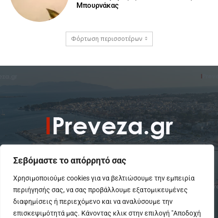
Μπουρνάκας
Φόρτωση περισσοτέρων
Σεβόμαστε το απόρρητό σας
Χρησιμοποιούμε cookies για να βελτιώσουμε την εμπειρία
περιήγησής σας, να σας προβάλλουμε εξατομικευμένες
To IPreveza.gr είναι μια σύγχρονη ενημερωτική ιστοσελίδα για την
Πρέβεζα, Πάργα, Φιλιππιάδα και την Ήπειρο σε θέματα Κοινωνικά,
διαφημίσεις ή περιεχόμενο και να αναλύσουμε την
Πολιτικά, Αθλητικά και Πολιτιστικά.
επισκεψιμότητά μας. Κάνοντας κλικ στην επιλογή "Αποδοχή