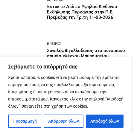
Έκτακτο Δελτίο Υψηλού Κινδύνου
Εκδήλωσης Πυρκαγιάς στην Π.Ε.
Πρέβεζας την Τρίτη 11-08-2026
ΉΠΕΙΡΟΣ
Συνελήφθη αλλοδαπός στο συνοριακό
σημείο ελέγχου Μαυροματίου
Θεσπρωτίας
Σεβόμαστε το απόρρητό σας
Χρησιμοποιούμε cookies για να βελτιώσουμε την εμπειρία
περιήγησής σας, να σας προβάλλουμε εξατομικευμένες
ΉΠΕΙΡΟΣ
διαφημίσεις ή περιεχόμενο και να αναλύσουμε την
Συνελήφθη αλλοδαπός στα Ιωάννινα
επισκεψιμότητά μας. Κάνοντας κλικ στην επιλογή "Αποδοχή
για επικίνδυνη οδήγηση
όλων", συναινείτε στη χρήση των cookies.
Προσαρμογή
Απόρριψη όλων
Αποδοχή όλων
ΚΟΙΝΩΝΙΑ