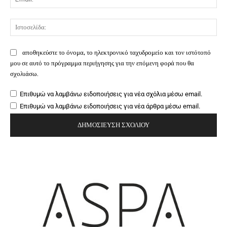
Ιστ
αποθηκεύστε το όνομα, το ηλεκτρονικό ταχυδρομείο και τον ιστότοπό
μου σε αυτό το πρόγραμμα περιήγησης για την επόμενη φορά που θα
σχολιάσω.
Επιθυμώ να λαμβάνω ειδοποιήσεις για νέα σχόλια μέσω email.
Επιθυμώ να λαμβάνω ειδοποιήσεις για νέα άρθρα μέσω email.