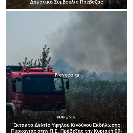
Δημοτικό Συμβούλιο Πρέβεζας
ΚΟΙΝΩΝΙΑ
Έκτακτο Δελτίο Υψηλού Κινδύνου Εκδήλωσης
Πυρκαγιάς στην Π.Ε. Πρέβεζας την Κυριακή 09-