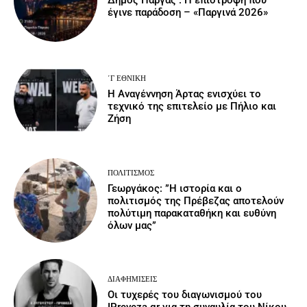
Δήμος Πάργας : Η επιστροφή που
έγινε παράδοση – «Παργινά 2026»
΄Γ ΕΘΝΙΚΉ
Η Αναγέννηση Άρτας ενισχύει το
τεχνικό της επιτελείο με Πήλιο και
Ζήση
ΠΟΛΙΤΙΣΜΌΣ
Γεωργάκος: ”Η ιστορία και ο
πολιτισμός της Πρέβεζας αποτελούν
πολύτιμη παρακαταθήκη και ευθύνη
όλων μας”
ΔΙΑΦΗΜΊΣΕΙΣ
Οι τυχερές του διαγωνισμού του