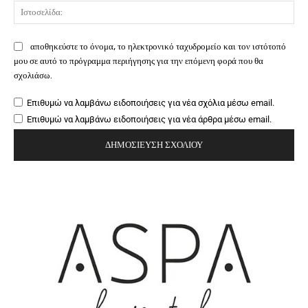
Ιστ
αποθηκεύστε το όνομα, το ηλεκτρονικό ταχυδρομείο και τον ιστότοπό
μου σε αυτό το πρόγραμμα περιήγησης για την επόμενη φορά που θα
σχολιάσω.
Επιθυμώ να λαμβάνω ειδοποιήσεις για νέα σχόλια μέσω email.
Επιθυμώ να λαμβάνω ειδοποιήσεις για νέα άρθρα μέσω email.