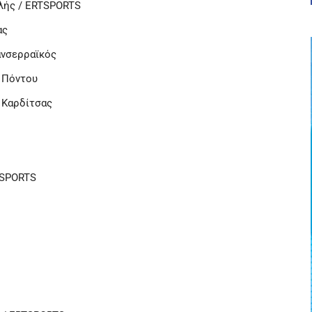
κλής / ERTSPORTS
ας
ανσερραϊκός
ν Πόντου
 Καρδίτσας
RTSPORTS