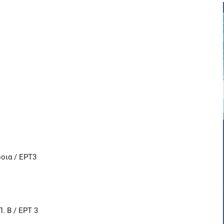
οια / ΕΡΤ3
. Β / ΕΡΤ 3