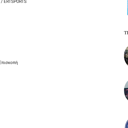
 / ERTSPORTS
Τ
 Επισκοπή