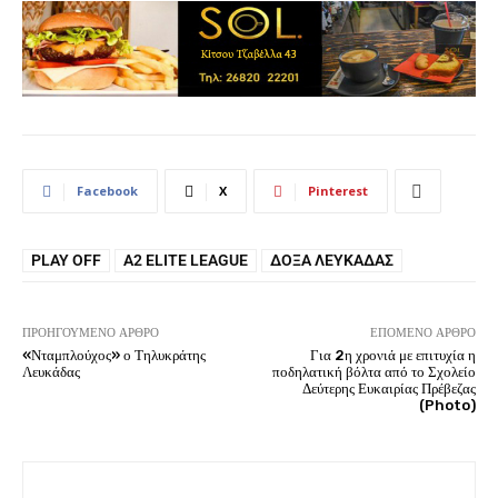
Facebook
X
Pinterest
PLAY OFF
Α2 ELITE LEAGUE
ΔΌΞΑ ΛΕΥΚΆΔΑΣ
ΠΡΟΗΓΟΎΜΕΝΟ ΆΡΘΡΟ
ΕΠΌΜΕΝΟ ΆΡΘΡΟ
«Νταμπλούχος» ο Τηλυκράτης
Για 2η χρονιά με επιτυχία η
Λευκάδας
ποδηλατική βόλτα από το Σχολείο
Δεύτερης Ευκαιρίας Πρέβεζας
(Photo)