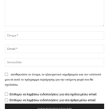
Σχόλιο:
Όν
Ema
Ιστ
αποθηκεύστε το όνομα, το ηλεκτρονικό ταχυδρομείο και τον ιστότοπό
μου σε αυτό το πρόγραμμα περιήγησης για την επόμενη φορά που θα
σχολιάσω.
Επιθυμώ να λαμβάνω ειδοποιήσεις για νέα σχόλια μέσω email.
Επιθυμώ να λαμβάνω ειδοποιήσεις για νέα άρθρα μέσω email.