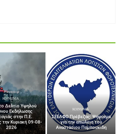
ΚΟΙΝΩΝΙΑ
το Δελτίο Υψηλού
ΚΟΙΝΩΝΙΑ
ύνου Εκδήλωσης
αγιάς στην Π.Ε.
ΣΕΕΛΦΟ Πρέβεζας: Ψήφισμα
 την Κυριακή 09-08-
για την απώλεια του
2026
Αναστάσιου Παμπουκίδη