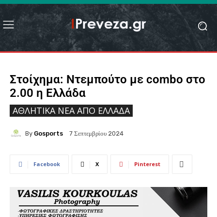
Στοίχημα: Ντεμπούτο με combo στο
2.00 η Ελλάδα
ΑΘΛΗΤΙΚΆ ΝΈΑ ΑΠΟ ΕΛΛΆΔΑ
By
Gosports
7 Σεπτεμβρίου 2024
Facebook
X
Pinterest