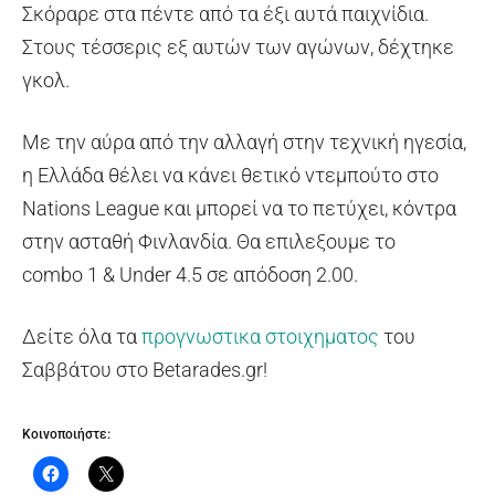
Σκόραρε στα πέντε από τα έξι αυτά παιχνίδια.
Στους τέσσερις εξ αυτών των αγώνων, δέχτηκε
γκολ.
Με την αύρα από την αλλαγή στην τεχνική ηγεσία,
η Ελλάδα θέλει να κάνει θετικό ντεμπούτο στο
Nations League και μπορεί να το πετύχει, κόντρα
στην ασταθή Φινλανδία. Θα επιλεξουμε το
combo 1 & Under 4.5 σε απόδοση 2.00.
Δείτε όλα τα
προγνωστικα στοιχηματος
του
Σαββάτου στο Betarades.gr!
Κοινοποιήστε: