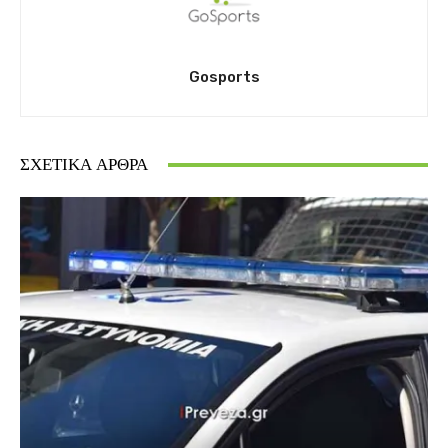
Gosports
ΣΧΕΤΙΚΆ ΆΡΘΡΑ