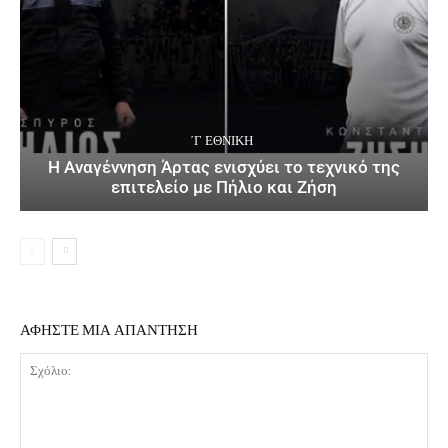
΄Γ ΕΘΝΙΚΉ
Η Αναγέννηση Άρτας ενισχύει το τεχνικό της
επιτελείο με Πήλιο και Ζήση
ΑΦΗΣΤΕ ΜΙΑ ΑΠΑΝΤΗΣΗ