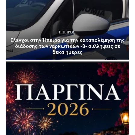
ΉΠΕΙΡΟΣ
Έλεγχοι στην Ήπειρο για την καταπολέμηση της
διάδοσης των ναρκωτικών -8- συλλήψεις σε
δέκα ημέρες