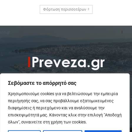
Φόρτωση περισσοτέρων
Σεβόμαστε το απόρρητό σας
Χρησιμοποιούμε cookies για να βελτιώσουμε την εμπειρία
περιήγησής σας, να σας προβάλλουμε εξατομικευμένες
To IPreveza.gr είναι μια σύγχρονη ενημερωτική ιστοσελίδα για την
Πρέβεζα, Πάργα, Φιλιππιάδα και την Ήπειρο σε θέματα Κοινωνικά,
διαφημίσεις ή περιεχόμενο και να αναλύσουμε την
Πολιτικά, Αθλητικά και Πολιτιστικά.
επισκεψιμότητά μας. Κάνοντας κλικ στην επιλογή "Αποδοχή
όλων", συναινείτε στη χρήση των cookies.