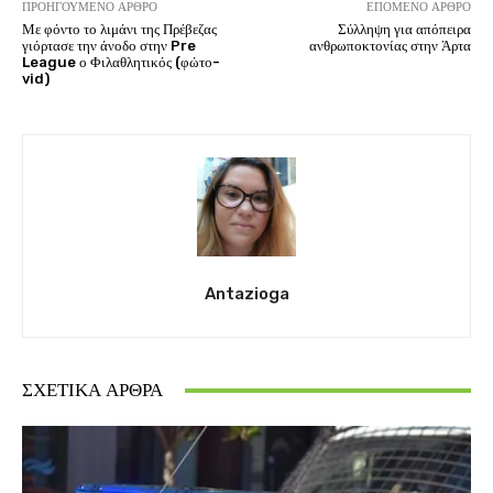
ΠΡΟΗΓΟΎΜΕΝΟ ΆΡΘΡΟ
ΕΠΌΜΕΝΟ ΆΡΘΡΟ
Με φόντο το λιμάνι της Πρέβεζας
Σύλληψη για απόπειρα
γιόρτασε την άνοδο στην Pre
ανθρωποκτονίας στην Άρτα
League ο Φιλαθλητικός (φώτο-
vid)
Antazioga
ΣΧΕΤΙΚΆ ΆΡΘΡΑ