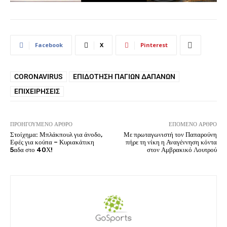
Facebook
X
Pinterest
CORONAVIRUS
ΕΠΙΔΌΤΗΣΗ ΠΆΓΙΩΝ ΔΑΠΑΝΏΝ
ΕΠΙΧΕΙΡΉΣΕΙΣ
ΠΡΟΗΓΟΎΜΕΝΟ ΆΡΘΡΟ
ΕΠΌΜΕΝΟ ΆΡΘΡΟ
Στοίχημα: Μπλάκπουλ για άνοδο,
Με πρωταγωνιστή τον Παπαρούνη
Εφές για κούπα – Κυριακάτικη
πήρε τη νίκη η Αναγέννηση κόντα
5αδα στο 40Χ!
στον Αμβρακικό Λουτρού