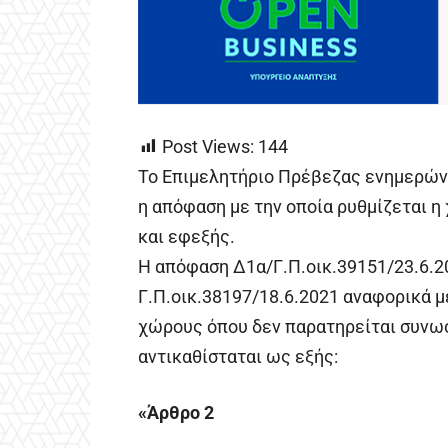
Post Views:
144
Το Επιμελητήριο Πρέβεζας ενημερώνε
η απόφαση με την οποία ρυθμίζεται η
και εφεξής.
Η απόφαση Δ1α/Γ.Π.οικ.39151/23.6.2
Γ.Π.οικ.38197/18.6.2021 αναφορικά 
χώρους όπου δεν παρατηρείται συνωσ
αντικαθίσταται ως εξής:
«Άρθρο 2