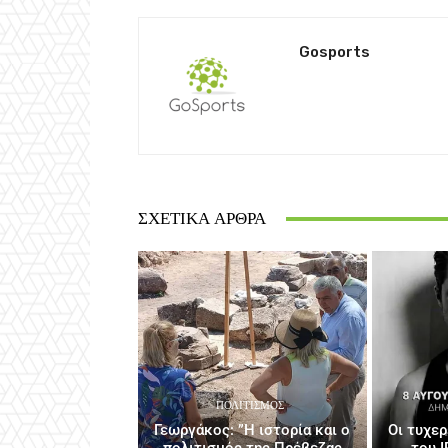
Gosports
ΣΧΕΤΙΚΆ ΆΡΘΡΑ
ΠΟΛΙΤΙΣΜΌΣ
Γεωργάκος: ”Η ιστορία και ο
Οι τυχε
πολιτισμός της Πρέβεζας
του I