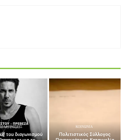
ΔΙΑΦΗΜΊΣΕΙΣ
ΚΟΙΝΩΝΙΑ
ρές του διαγωνισμού
Πολιτιστικός Σύλλογος
Preveza.gr για τη
Παντοκράτορα: Καταγγελία