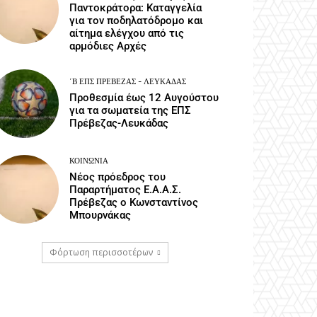
Παντοκράτορα: Καταγγελία
για τον ποδηλατόδρομο και
αίτημα ελέγχου από τις
αρμόδιες Αρχές
΄Β ΕΠΣ ΠΡΈΒΕΖΑΣ - ΛΕΥΚΆΔΑΣ
Προθεσμία έως 12 Αυγούστου
για τα σωματεία της ΕΠΣ
Πρέβεζας-Λευκάδας
ΚΟΙΝΩΝΙΑ
Νέος πρόεδρος του
Παραρτήματος Ε.Α.Α.Σ.
Πρέβεζας ο Κωνσταντίνος
Μπουρνάκας
Φόρτωση περισσοτέρων