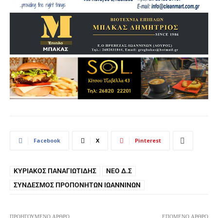
Facebook
X
Pinterest
ΚΥΡΙΆΚΟΣ ΠΑΝΑΓΙΩΤΊΔΗΣ
ΝΈΟ Δ.Σ
ΣΎΝΔΕΣΜΟΣ ΠΡΟΠΟΝΗΤΏΝ ΙΩΑΝΝΊΝΩΝ
ΠΡΟΗΓΟΎΜΕΝΟ ΆΡΘΡΟ
ΕΠΌΜΕΝΟ ΆΡΘΡΟ