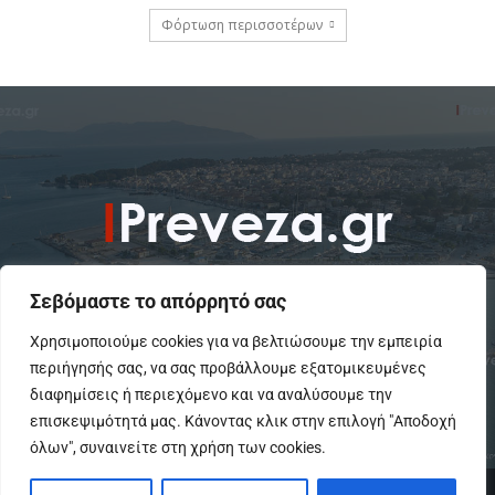
Φόρτωση περισσοτέρων
Σεβόμαστε το απόρρητό σας
Χρησιμοποιούμε cookies για να βελτιώσουμε την εμπειρία
περιήγησής σας, να σας προβάλλουμε εξατομικευμένες
To IPreveza.gr είναι μια σύγχρονη ενημερωτική ιστοσελίδα για την
Πρέβεζα, Πάργα, Φιλιππιάδα και την Ήπειρο σε θέματα Κοινωνικά,
διαφημίσεις ή περιεχόμενο και να αναλύσουμε την
Πολιτικά, Αθλητικά και Πολιτιστικά.
επισκεψιμότητά μας. Κάνοντας κλικ στην επιλογή "Αποδοχή
όλων", συναινείτε στη χρήση των cookies.
© Copyright - IPreveza.gr